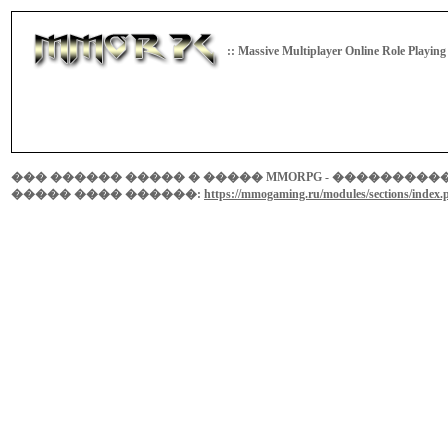
:: Massive Multiplayer Online Role Playin
��� ������ ����� � ����� MMORPG - ���������� ���
����� ���� ������:
https://mmogaming.ru/modules/sections/index.